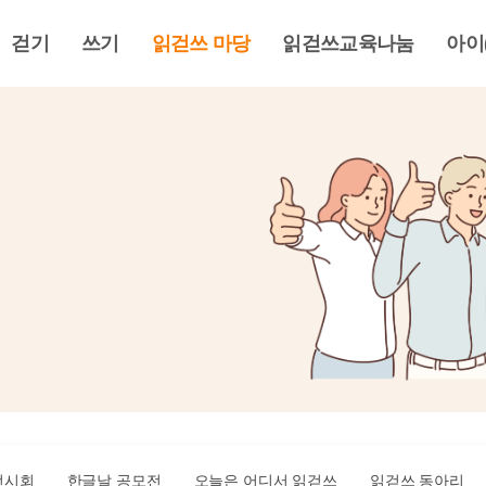
걷기
쓰기
읽걷쓰 마당
읽걷쓰교육나눔
아이
전시회
한글날 공모전
오늘은 어디서 읽걷쓰
읽걷쓰 동아리