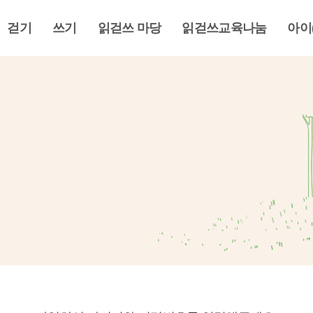
걷기
쓰기
읽걷쓰 마당
읽걷쓰교육나눔
아이