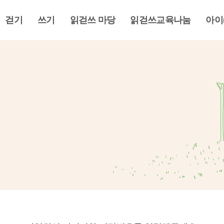
걷기
쓰기
읽걷쓰 마당
읽걷쓰교육나눔
아이