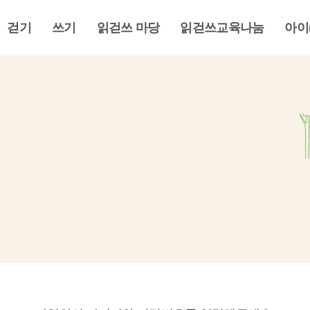
걷기
쓰기
읽걷쓰 마당
읽걷쓰교육나눔
아이