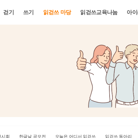
걷기
쓰기
읽걷쓰 마당
읽걷쓰교육나눔
아이
전시회
한글날 공모전
오늘은 어디서 읽걷쓰
읽걷쓰 동아리