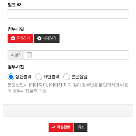
링크 #2
첨부파일
추가하기
삭제하기
파일 0
첨부사진
상단출력
하단출력
본문삽입
본문삽입시 {이미지:0}, {이미지:1} 과 같이 첨부번호를 입력하면 내용
에 첨부사진 출력 가능
작성완료
취소