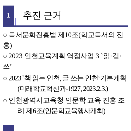
추진 근거
1
○
독서문화진흥법 제
10
조
(
학교독서의 진
흥
)
○
2023
인천교육계획 역점사업
3 `
읽
·
걷
·
쓰
’
○
2023 `
책 읽는 인천
,
글 쓰는 인천
‘
기본계획
(
미래학교혁신과
-1927, 2023.2.3.)
○
인천광역시교육청 인문학 교육 진흥 조
례 제
6
조
(
인문학교육행사개최
)