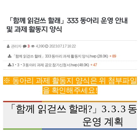
「함께 읽걷쓰 할래」333 동아리 운영 안내
및 과제 활동지 양식
관리자
3
4,390
2023.07.17 16:22
「함께 읽걷쓰 할래」333 동아리 과제 활동지 양식.hwp (28.0K)
+ 89
3‧3‧3 동아리 과제 공모 참가신청서.hwp (48.0K)
+ 47
※ 동아리 과제 활동지 양식은 위 첨부파일
을 확인해주세요!
「
함께 읽걷쓰 할래
?
」
3
․
3
․
3
동
운영 계획