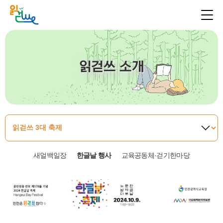
읽걷쓰 소개
새얼백일장
한글날 행사
교육공동체·걷기한마당