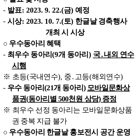
-
발표
: 2023. 9. 22.(
금
)
예정
-
시상
: 2023. 10. 7.(
토
)
한글날 경축행사
개최 시 시상
○
우수동아리 혜택
-
최우수 동아리
(9
개 동아리
)
국
․
내외 연수
시행
※
초등
(
국내연수
),
중
․
고등
(
해외연수
)
-
우수 동아리
(21
개 동아리
)
모바일문화상
품권
(
동아리별
500
천원 상당
)
증정
※
최우수 선정 동아리는 모바일문화상품
권 중복 지급 불가
○
우수동아리 한글날 홍보전시 공간 운영