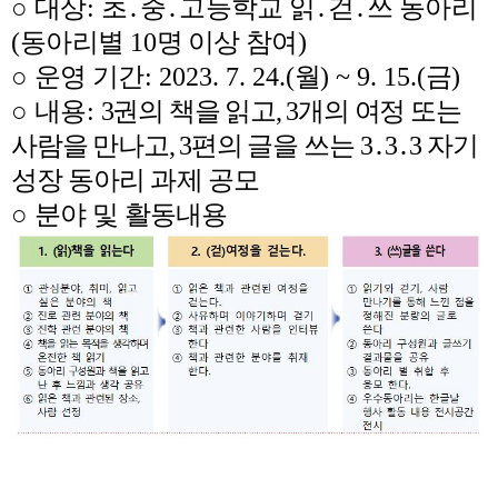
○
대상
:
초
․
중
․
고등학교 읽
․
걷
․
쓰 동아리
(
동아리별
10
명 이상 참여
)
○
운영 기간
: 2023. 7. 24.(
월
) ~ 9. 15.(
금
)
○
내용
:
3
권의 책을 읽고
, 3
개의 여정 또는
사람을 만나고
, 3
편의 글을 쓰는
3
․
3
․
3
자기
성장 동아리 과제 공모
○
분야 및 활동내용