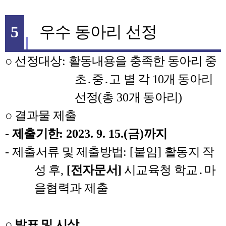
5
우수 동아리 선정
○
선정대상
:
활동내용을 충족한 동아리 중
초
․
중
․
고 별 각
10
개 동아리
선정
(
총
30
개 동아리
)
○
결과물 제출
-
제출기한
: 2023. 9. 15.(
금
)
까지
-
제출서류 및 제출방법
: [
붙임
]
활동지 작
성 후
,
[
전자문서
]
시교육청
학교
․
마
을협력과 제출
○
발표 및 시상