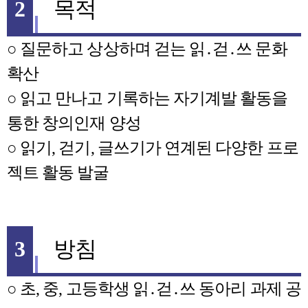
2
목적
○
질문하고 상상하며 걷는 읽
․
걷
․
쓰 문화
확산
○
읽고 만나고 기록하는 자기계발 활동을
통한 창의인재 양성
○
읽기
,
걷기
,
글쓰기가 연계된 다양한 프로
젝트 활동 발굴
3
방침
○
초
,
중
,
고등학생 읽
․
걷
․
쓰 동아리 과제 공