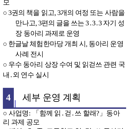
모
○
3
권의 책을 읽고
, 3
개의 여정 또는 사람을
만나고
, 3
편의 글을 쓰는
3
․
3
․
3
자기 성
장 동아리 과제로 운영
○
한글날 체험한마당 개최 시
,
동아리 운영
사례 전시
○
우수 동아리 상장 수여 및 읽걷쓰 관련 국
내
․
외 연수 실시
4
세부 운영 계획
○
사업명
:
「
함께 읽
․
걷
․
쓰 할래
?
」
동아
리 과제 공모