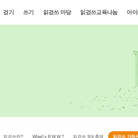
걷기
쓰기
읽걷쓰 마당
읽걷쓰교육나눔
아이
읽걷쓰란?
What\'s R.W.W.?
읽걷쓰 3대 축제
읽걷쓰 거점