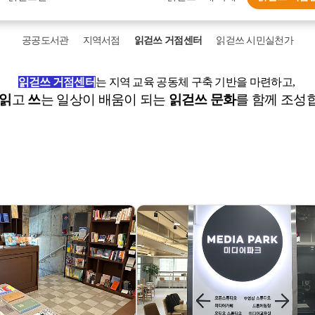
공공도서관
지역서점
읽걷쓰 거점센터
읽걷쓰 시민실천가
읽걷쓰 거점센터
는 지역 교육 공동체 구축 기반을 마련하고,
읽
고
쓰
는 일상이 배움이 되는
읽걷쓰 문화
를 함께 조성