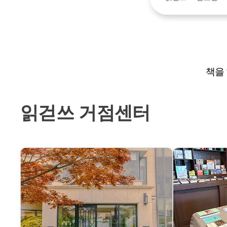
책을
읽걷쓰 거점센터