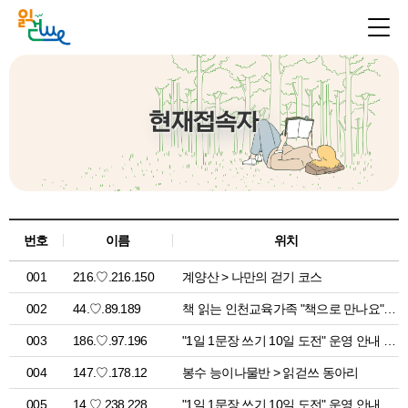
현재접속자
번호
이름
위치
001
216.♡.216.150
계양산 > 나만의 걷기 코스
002
44.♡.89.189
책 읽는 인천교육가족 "책으로 만나요" 참여 신청 페이지 > 공지사항
003
186.♡.97.196
"1일 1문장 쓰기 10일 도전" 운영 안내 > 공지사항
004
147.♡.178.12
봉수 능이나물반 > 읽걷쓰 동아리
005
14.♡.238.228
"1일 1문장 쓰기 10일 도전" 운영 안내 > 공지사항