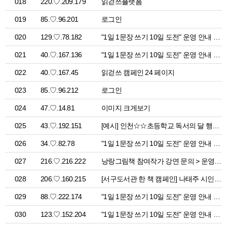
018
220.♡.209.179
읽걷쓰플랫폼
019
85.♡.96.201
로그인
020
129.♡.78.182
"1일 1문장 쓰기 10일 도전" 운영 안내 > 공지사항
021
40.♡.167.136
"1일 1문장 쓰기 10일 도전" 운영 안내 > 공지사항
022
40.♡.167.45
읽걷쓰 캠페인 24 페이지
023
85.♡.96.212
로그인
024
47.♡.14.81
이미지 크게보기
025
43.♡.192.151
[예시] 인천☆☆초등학교 독서의 달 행사 > 읽걷쓰 캠페인
026
34.♡.82.78
"1일 1문장 쓰기 10일 도전" 운영 안내 > 공지사항
027
216.♡.216.222
낭랑그림책 참여작가 강연 문의 > 운영 도움 자료
028
206.♡.160.215
[서구도서관 한 책 캠페인] 나태주 시인과의 만남 > 오늘은 어디서 읽걷쓰
029
88.♡.222.174
"1일 1문장 쓰기 10일 도전" 운영 안내 > 공지사항
030
123.♡.152.204
"1일 1문장 쓰기 10일 도전" 운영 안내 > 공지사항