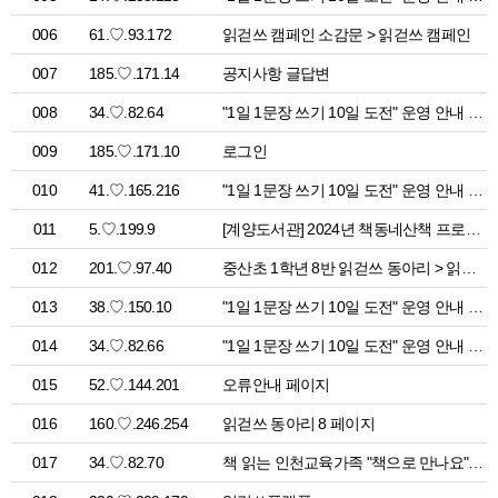
006
61.♡.93.172
읽걷쓰 캠페인 소감문 > 읽걷쓰 캠페인
007
185.♡.171.14
공지사항 글답변
008
34.♡.82.64
"1일 1문장 쓰기 10일 도전" 운영 안내 > 공지사항
009
185.♡.171.10
로그인
010
41.♡.165.216
"1일 1문장 쓰기 10일 도전" 운영 안내 > 공지사항
011
5.♡.199.9
[계양도서관] 2024년 책동네산책 프로젝트 「청소년 심야책방」 > 오늘은 어디서 읽걷쓰
012
201.♡.97.40
중산초 1학년 8반 읽걷쓰 동아리 > 읽걷쓰 동아리
013
38.♡.150.10
"1일 1문장 쓰기 10일 도전" 운영 안내 > 공지사항
014
34.♡.82.66
"1일 1문장 쓰기 10일 도전" 운영 안내 > 공지사항
015
52.♡.144.201
오류안내 페이지
016
160.♡.246.254
읽걷쓰 동아리 8 페이지
017
34.♡.82.70
책 읽는 인천교육가족 "책으로 만나요" 참여 신청 페이지 > 공지사항