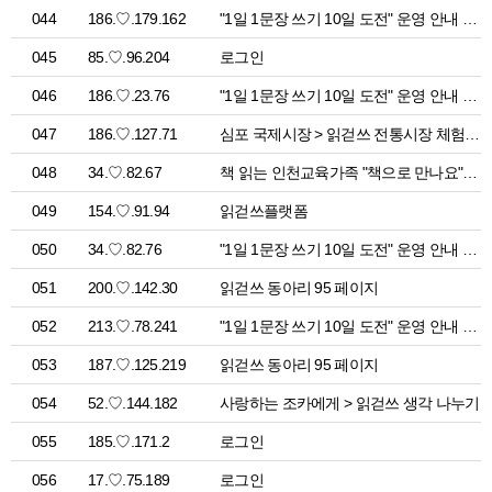
044
186.♡.179.162
"1일 1문장 쓰기 10일 도전" 운영 안내 > 공지사항
045
85.♡.96.204
로그인
046
186.♡.23.76
"1일 1문장 쓰기 10일 도전" 운영 안내 > 공지사항
047
186.♡.127.71
심포 국제시장 > 읽걷쓰 전통시장 체험활동
048
34.♡.82.67
책 읽는 인천교육가족 "책으로 만나요" 참여 신청 페이지 > 공지사항
049
154.♡.91.94
읽걷쓰플랫폼
050
34.♡.82.76
"1일 1문장 쓰기 10일 도전" 운영 안내 > 공지사항
051
200.♡.142.30
읽걷쓰 동아리 95 페이지
052
213.♡.78.241
"1일 1문장 쓰기 10일 도전" 운영 안내 > 공지사항
053
187.♡.125.219
읽걷쓰 동아리 95 페이지
054
52.♡.144.182
사랑하는 조카에게 > 읽걷쓰 생각 나누기
055
185.♡.171.2
로그인
056
17.♡.75.189
로그인