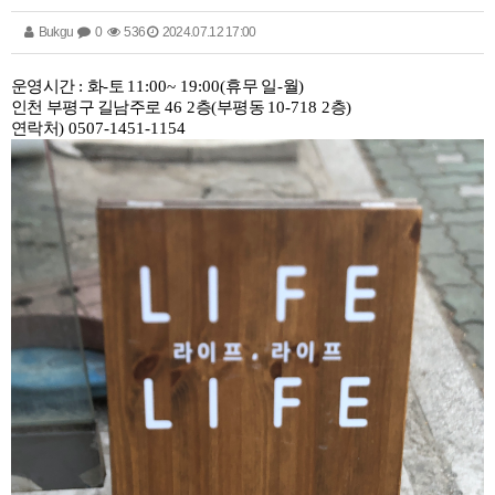
Bukgu
0
536
2024.07.12 17:00
운영시간
:
화
-
토
11:00~ 19:00(
휴무 일
-
월
)
인천 부평구 길남주로
46 2
층
(
부평동
10-718 2
층
)
연락처
) 0507-1451-1154