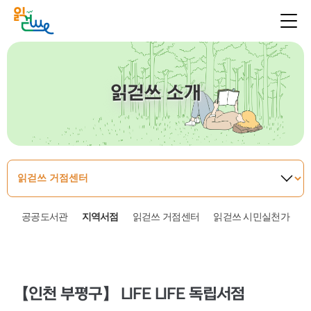
읽걷쓰 소개
공공도서관
지역서점
읽걷쓰 거점센터
읽걷쓰 시민실천가
【인천 부평구】 LIFE LIFE 독립서점