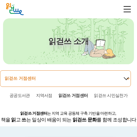
읽걷쓰 소개
공공도서관
지역서점
읽걷쓰 거점센터
읽걷쓰 시민실천가
읽걷쓰 거점센터
는 지역 교육 공동체 구축 기반을 마련하고,
책을
읽
고
쓰
는 일상이 배움이 되는
읽걷쓰 문화
를 함께 조성합니다