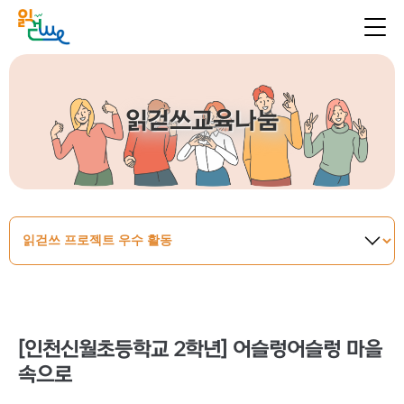
읽걷쓰교육나눔
[인천신월초등학교 2학년] 어슬렁어슬렁 마을
속으로