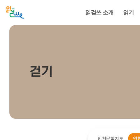
읽걷쓰 소개
읽기
걷기
인천문학지도
인