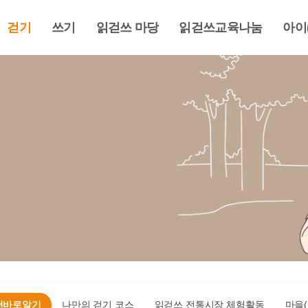
걷기
쓰기
읽걷쓰 마당
읽걷쓰교육나눔
아이
천바로알기
나만의 걷기 코스
읽걷쓰 전통시장 체험활동
마을