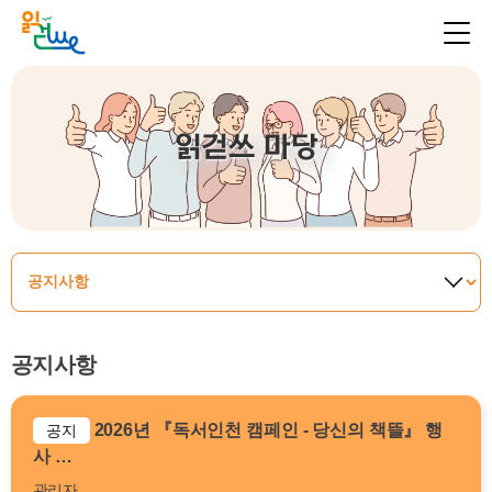
읽걷쓰 마당
공지사항
2026년 『독서인천 캠페인 - 당신의 책뜰』 행
공지
사 …
관리자