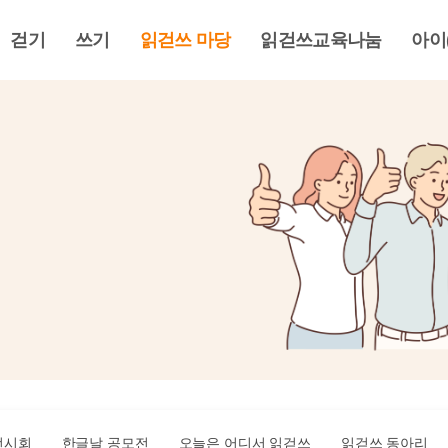
걷기
쓰기
읽걷쓰 마당
읽걷쓰교육나눔
아이
전시회
한글날 공모전
오늘은 어디서 읽걷쓰
읽걷쓰 동아리