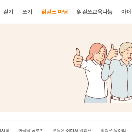
걷기
쓰기
읽걷쓰 마당
읽걷쓰교육나눔
아이
전시회
한글날 공모전
오늘은 어디서 읽걷쓰
읽걷쓰 동아리