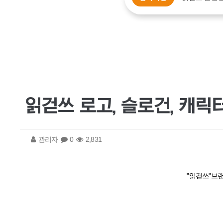
읽걷쓰 로고, 슬로건, 캐릭
관리자
0
2,831
"읽걷쓰"브랜