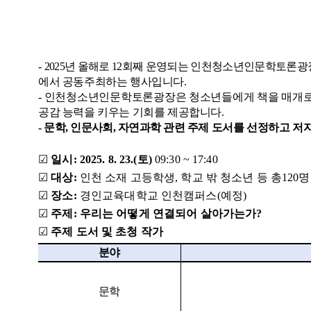
-
2025
년 올해로
12
회째 운영되는 인천청소년인문학토론광장
에서 공동주최하는 행사입니다
.
-
인천청소년인문학토론광장은 청소년들에게 책을 매개로 
공감 능력을 키우는 기회를 제공합니다.
-
문학
,
인문사회
,
자연과학 관련
주제 도서를 선정하고
저자
☑
일시
:
2025. 8. 23.(
토
)
09:30 ~ 17:40
☑
대상
:
인천 소재 고등학생
,
학교 밖 청소년 등 총
120
명
☑
장소
:
경인교육대학교 인천캠퍼스
(
예정
)
☑
주제: 우리는 어떻게 연결되어 살아가는가?
☑
주제 도서 및 초청 작가
분야
문학