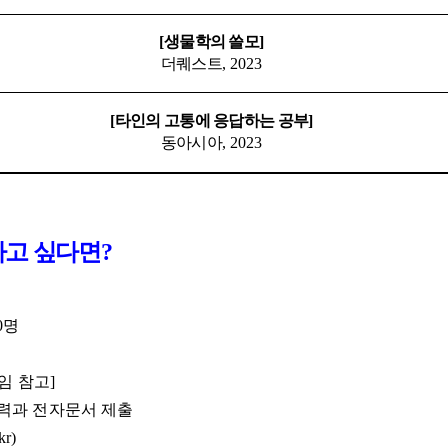
[
생물학의 쓸모
]
더퀘스트
, 2023
[
타인의 고통에 응답하는 공부
]
동아시아
, 2023
하고 싶다면
?
0
명
임 참고]
력과 전자문서 제출
kr)