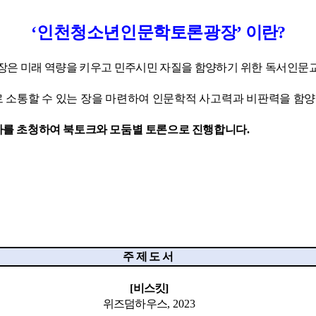
‘
인천청소년인문학토론광장
’
이란
?
은 미래 역량을 키우고 민주시민 자질을 함양하기
위한 독서인문
소통할 수 있는 장을 마련하여 인문학적 사고력과 비판력을 함양
를 초청하여 북토크와 모둠별 토론으로 진행합니다
.
주 제 도 서
[
비스킷
]
위즈덤하우스
, 2023