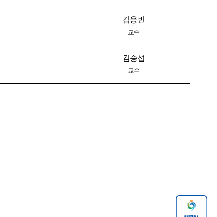
김응빈
교수
김승섭
교수