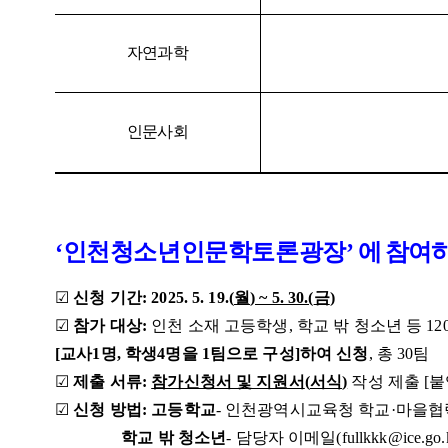
자연과학
인문사회
‘
인천청소년인문학토론광장
’
에 참여
☑
신청 기간
:
2025. 5. 19.(
월
) ~ 5. 30.(
금
)
☑
참가 대상
:
인천 소재 고등학생
,
학교 밖 청소년 등
12
[
교사
1
명
,
학생
4
명을
1
팀으로 구성
]
하여 신청
,
총
30
팀
☑
제출 서류
:
참가신청서 및 지원서
(
서식
)
작성 제출 [붙
☑
신청 방법
:
고등학교
- 인천광역
시교육청 학교
·
마을협
학교 밖 청소년
-
담당자 이메일
(fullkkk@ice.go.