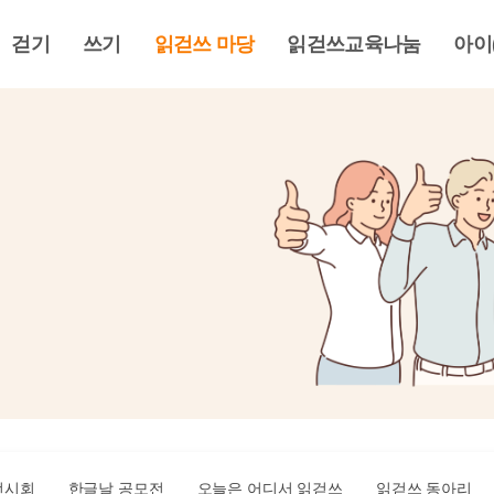
걷기
쓰기
읽걷쓰 마당
읽걷쓰교육나눔
아이
전시회
한글날 공모전
오늘은 어디서 읽걷쓰
읽걷쓰 동아리