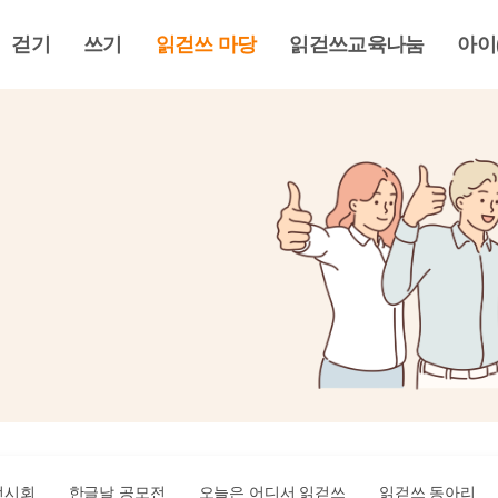
걷기
쓰기
읽걷쓰 마당
읽걷쓰교육나눔
아이
전시회
한글날 공모전
오늘은 어디서 읽걷쓰
읽걷쓰 동아리