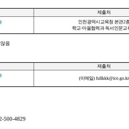
제출처
화
)
인천광역시교육청 본관
2
학교
·
마을협력과 독서인문교
 않음
제출처
화
)
(
이메일
) fullkkk@ice.go.k
2-500-4829