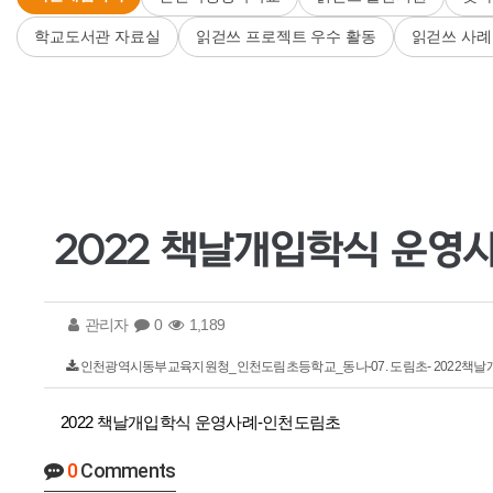
학교도서관 자료실
읽걷쓰 프로젝트 우수 활동
읽걷쓰 사례
2022 책날개입학식 운영
관리자
0
1,189
인천광역시동부교육지원청_인천도림초등학교_동나-07. 도림초- 2022책날개입학식
2022 책날개입학식 운영사례-인천도림초
0
Comments