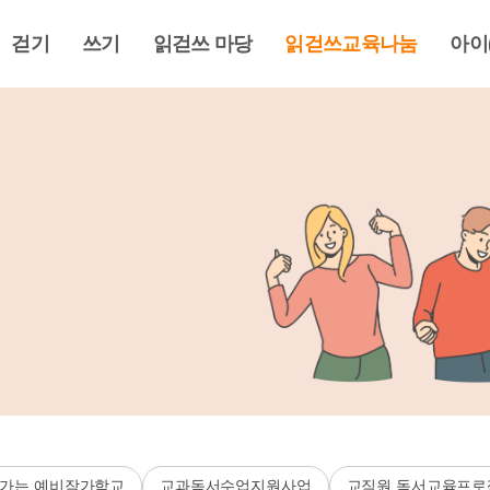
걷기
쓰기
읽걷쓰 마당
읽걷쓰교육나눔
아이
가는 예비작가학교
교과독서수업지원사업
교직원 독서교육프로