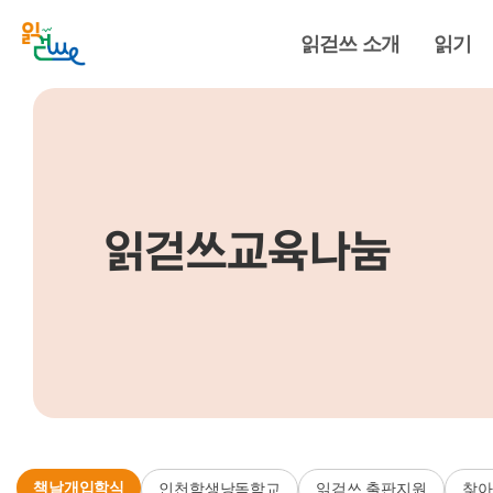
읽걷쓰 소개
읽기
읽걷쓰교육나눔
책날개입학식
인천학생낭독학교
읽걷쓰 출판지원
찾아