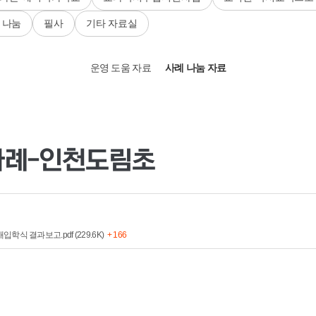
 나눔
필사
기타 자료실
운영 도움 자료
사례 나눔 자료
사례-인천도림초
 결과보고.pdf (229.6K)
+ 166