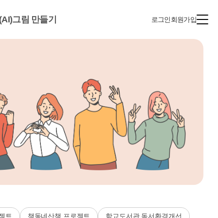
(AI)그림 만들기
로그인
회원가입
젝트
책동네산책 프로젝트
학교도서관 독서환경개선