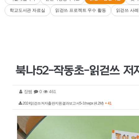
학교도서관 자료실
읽걷쓰 프로젝트 우수 활동
읽걷쓰 사례
북나52-작동초-읽걷쓰 저
장쌤
0
461
2024읽걷쓰저자출판지원결과보고서5-3.hwpx (4.2M)
+ 41