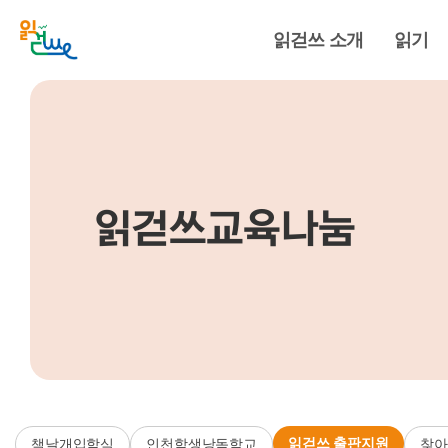
읽걷쓰 소개
읽기
읽걷쓰교육나눔
읽걷쓰 출판지원
책날개입학식
인천학생낭독학교
찾아