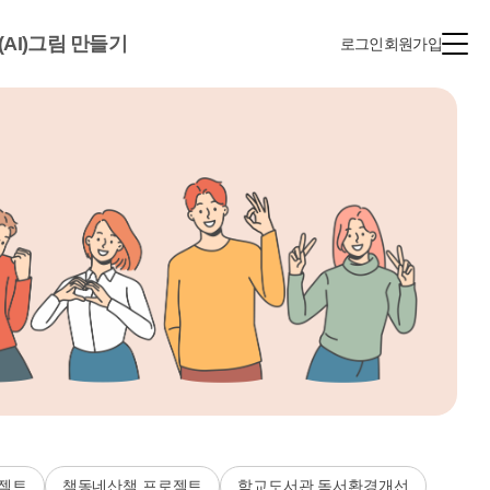
(AI)그림 만들기
로그인
회원가입
젝트
책동네산책 프로젝트
학교도서관 독서환경개선