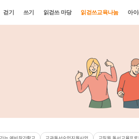
걷기
쓰기
읽걷쓰 마당
읽걷쓰교육나눔
아이
가는 예비작가학교
교과독서수업지원사업
교직원 독서교육프로