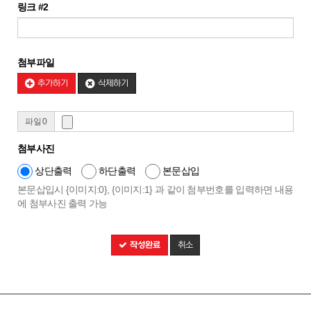
링크 #2
첨부파일
추가하기
삭제하기
파일 0
첨부사진
상단출력
하단출력
본문삽입
본문삽입시 {이미지:0}, {이미지:1} 과 같이 첨부번호를 입력하면 내용
에 첨부사진 출력 가능
작성완료
취소